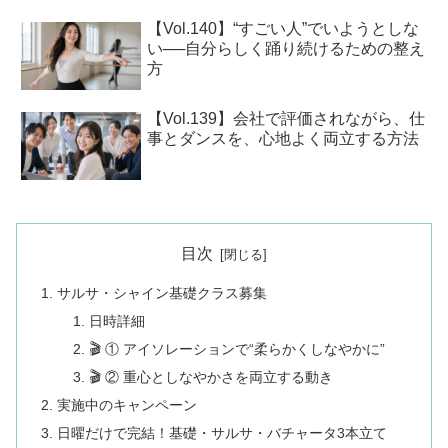
【Vol.140】“すごい人”でいようとしな
い──自分らしく踊り続けるための整え
方
【Vol.139】会社で評価されながら、仕
事とダンスを、心地よく両立する方法
目次
サルサ・シャイン基礎クラス募集
日時詳細
🎬 ① アイソレーションで“柔らかくしなやかに”
🎬 ② 重心としなやかさを両立する動き
実施中のキャンペーン
日曜だけで完結！基礎・サルサ・バチャータ3本立て