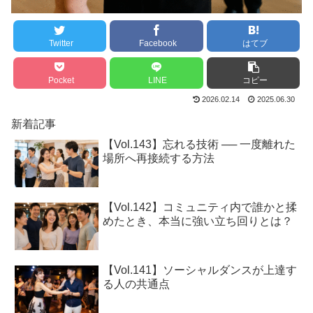
Twitter
Facebook
はてブ
Pocket
LINE
コピー
2026.02.14
2025.06.30
新着記事
【Vol.143】忘れる技術 ── 一度離れた
場所へ再接続する方法
【Vol.142】コミュニティ内で誰かと揉
めたとき、本当に強い立ち回りとは？
【Vol.141】ソーシャルダンスが上達す
る人の共通点