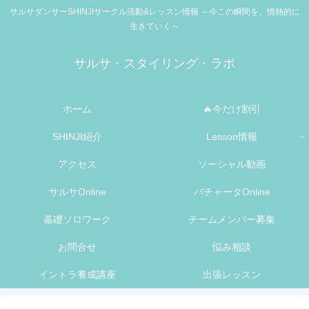
サルサダンサーSHINJIサークル活動&レッスン情報 ～今この瞬間を、情熱的に
生きていく～
サルサ・スタイリング・ラボ
ホーム
🔥今だけ割引
SHINJI紹介
Lesson情報
アクセス
ソーシャル動画
サルサOnline
バチャータOnline
基礎ソロワーク
チームメンバー募集
お問合せ
悩み相談
イントラ養成講座
出張レッスン