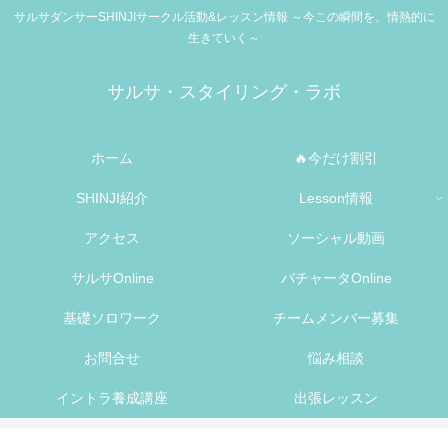
サルサダンサーSHINJIサークル活動&レッスン情報 ～今この瞬間を、情熱的に
生きていく～
サルサ・スタイリング・ラボ
ホーム
🔥今だけ割引
SHINJI紹介
Lesson情報
アクセス
ソーシャル動画
サルサOnline
バチャータOnline
基礎ソロワーク
チームメンバー募集
お問合せ
悩み相談
イントラ養成講座
出張レッスン