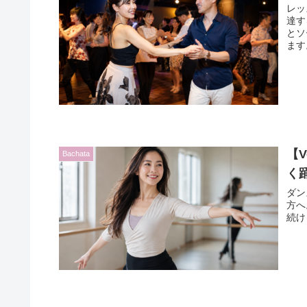
レッ
達す
とソ
ます
【
Bachata
く
ダン
方へ
続け