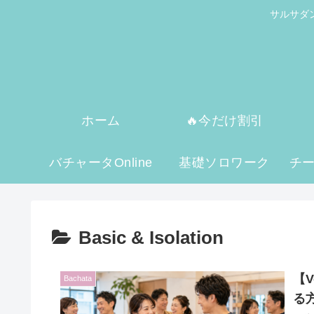
サルサダ
ホーム
🔥今だけ割引
バチャータOnline
基礎ソロワーク
チ
Basic & Isolation
【V
Bachata
る