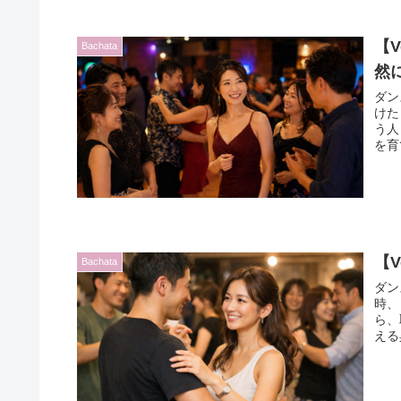
【
Bachata
然
ダン
けた
う人
を育
【
Bachata
ダン
時、
ら、
える