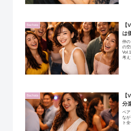
【
Bachata
は
仲の
の空
Vo
考え
【
Bachata
分
ペア
なが
ト全