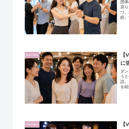
団体
戻り
つ、
続」
【
Bachata
に
ダン
うと
説。
を紹
【
Bachata