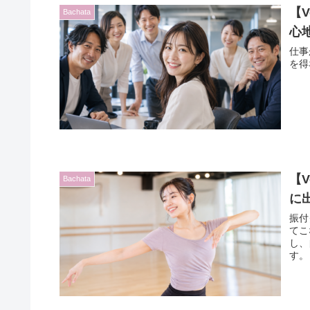
【
Bachata
心
仕事
を得
【
Bachata
に
振付
てこ
し、
す。