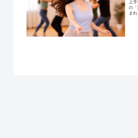
上手
の「
まれ