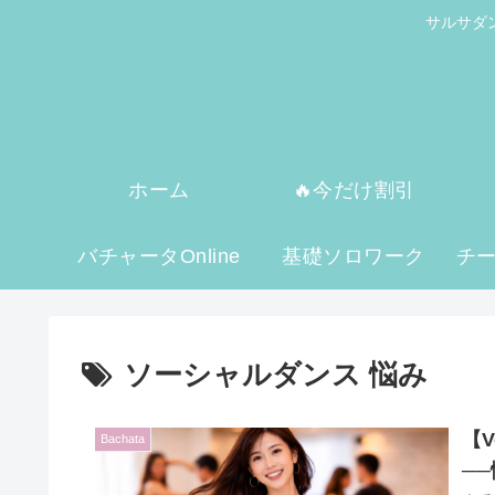
サルサダ
ホーム
🔥今だけ割引
バチャータOnline
基礎ソロワーク
チ
ソーシャルダンス 悩み
【
Bachata
─