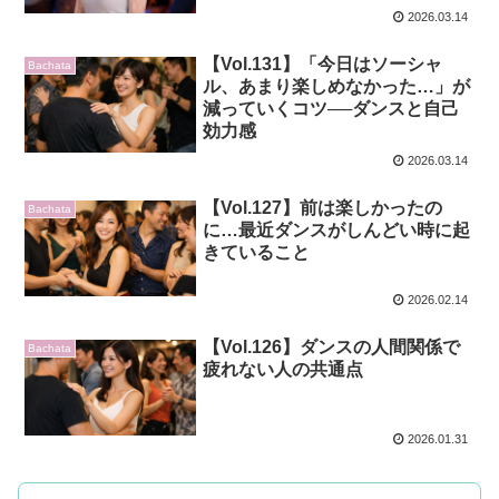
2026.03.14
【Vol.131】「今日はソーシャ
Bachata
ル、あまり楽しめなかった…」が
減っていくコツ──ダンスと自己
効力感
2026.03.14
【Vol.127】前は楽しかったの
Bachata
に…最近ダンスがしんどい時に起
きていること
2026.02.14
【Vol.126】ダンスの人間関係で
Bachata
疲れない人の共通点
2026.01.31