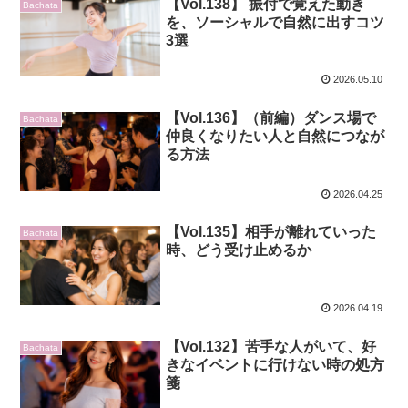
【Vol.138】 振付で覚えた動き
Bachata
を、ソーシャルで自然に出すコツ
3選
2026.05.10
【Vol.136】（前編）ダンス場で
Bachata
仲良くなりたい人と自然につなが
る方法
2026.04.25
【Vol.135】相手が離れていった
Bachata
時、どう受け止めるか
2026.04.19
【Vol.132】苦手な人がいて、好
Bachata
きなイベントに行けない時の処方
箋