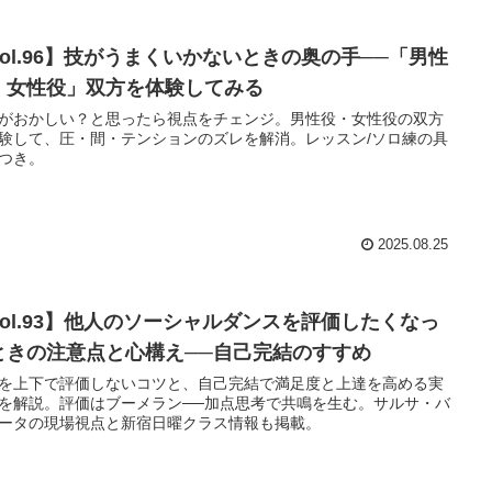
Vol.96】技がうまくいかないときの奥の手──「男性
・女性役」双方を体験してみる
がおかしい？と思ったら視点をチェンジ。男性役・女性役の双方
験して、圧・間・テンションのズレを解消。レッスン/ソロ練の具
つき。
2025.08.25
Vol.93】他人のソーシャルダンスを評価したくなっ
ときの注意点と心構え──自己完結のすすめ
を上下で評価しないコツと、自己完結で満足度と上達を高める実
を解説。評価はブーメラン──加点思考で共鳴を生む。サルサ・バ
ータの現場視点と新宿日曜クラス情報も掲載。