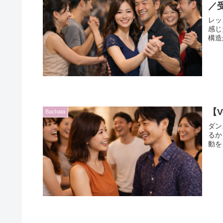
／
レッ
感じ
構造
【
Bachata
ダン
るか
動を