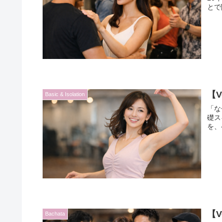
とで
【
Basic & Isolation
「な
礎ス
を、
【
Bachata