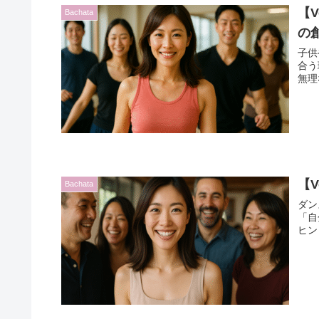
【
Bachata
の
子供
合う
無理
【
Bachata
ダン
「自
ヒン