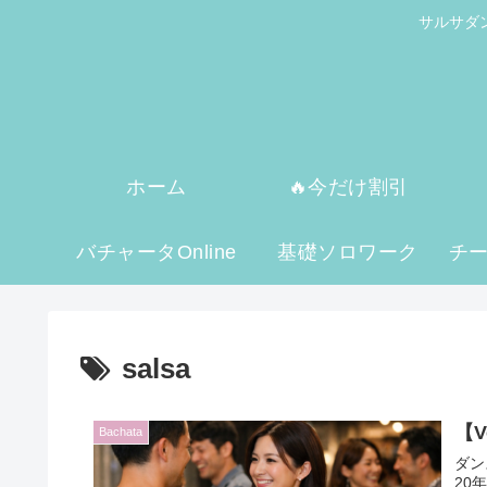
サルサダ
ホーム
🔥今だけ割引
バチャータOnline
基礎ソロワーク
チ
salsa
【
Bachata
ダン
20