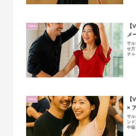
【
Salsa
メ
サル
せ方
チャ
【V
Salsa
×
サル
ンド
中級