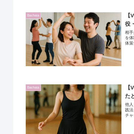
【
Bachata
役
相手
を体
体策
【
Bachata
た
他人
践法
チャ