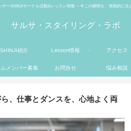
ンサーSHINJIサークル活動&レッスン情報 ～今この瞬間を、情熱的に生
サルサ・スタイリング・ラボ
SHINJI紹介
Lesson情報
アクセス
ームメンバー募集
お問合せ
悩み相談
れながら、仕事とダンスを、心地よく両