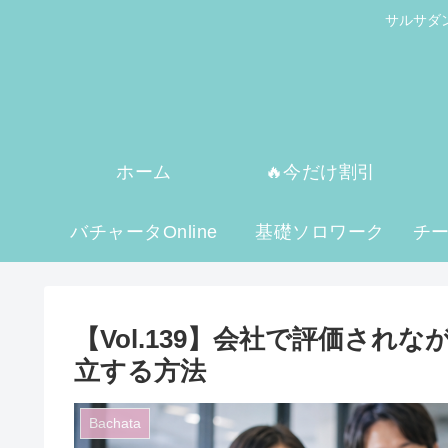
サルサダ
ホーム
🔥今だけ割引
バチャータOnline
基礎ソロワーク
チ
【Vol.139】会社で評価さ
立する方法
Bachata