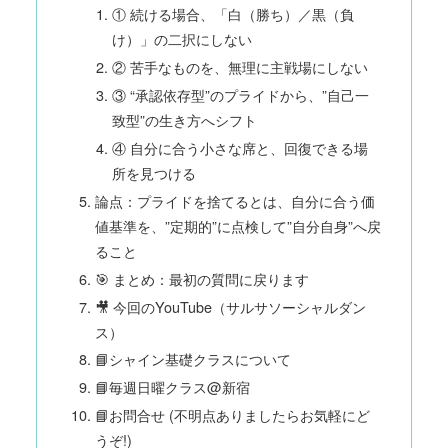
① 続ける場合、「白（勝ち）／黒（負
け）」の二択にしない
② 苦手なものを、無理に主戦場にしない
③ “承認依存型”のプライドから、”自己一
致型”の生き方へシフト
④ 自分に合う小さな席と、回復できる場
所を見つける
論点：プライドを捨てるとは、自分に合う価
値基準を、”定期的”に点検して”自分自身”へ戻
ること
🎯 まとめ：最初の質問に戻ります
🎥 今回のYouTube（サルサソーシャルダン
ス）
📘シャイン基礎クラスについて
📘毎週日曜クラス@新宿
📘お問合せ (不明点ありましたらお気軽にど
うぞ!)