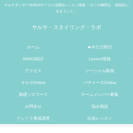
サルサダンサーSHINJIサークル活動&レッスン情報 ～今この瞬間を、情熱的に
生きていく～
サルサ・スタイリング・ラボ
ホーム
🔥今だけ割引
SHINJI紹介
Lesson情報
アクセス
ソーシャル動画
サルサOnline
バチャータOnline
基礎ソロワーク
チームメンバー募集
お問合せ
悩み相談
イントラ養成講座
出張レッスン