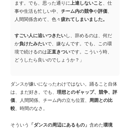
ます。でも、思った通りに
上達しないこと
、仕
事や生活も忙しい中、
チーム内の競争
や
評価
、
人間関係含めて、色々
疲れてしまいました。
すごい人に追いつきたい
し、辞めるのは、何だ
か
負けたみたい
で、嫌なんです。でも、この環
境で続けるのは
正直きつい
です。こういう時、
どうしたら良いのでしょうか？」
ダンスが嫌いになったわけではない。踊ること自体
は、まだ好き。でも、
理想とのギャップ、競争、評
価
、人間関係、チーム内の立ち位置、
周囲との比
較
、時間のなさ。
そういう
「ダンスの周辺にあるもの」
含めた
環境