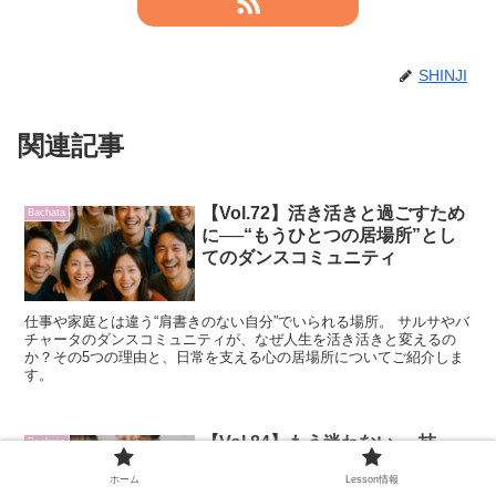
SHINJI
関連記事
【Vol.72】活き活きと過ごすため
Bachata
に──“もうひとつの居場所”とし
てのダンスコミュニティ
仕事や家庭とは違う“肩書きのない自分”でいられる場所。 サルサやバ
チャータのダンスコミュニティが、なぜ人生を活き活きと変えるの
か？その5つの理由と、日常を支える心の居場所についてご紹介しま
す。
【Vol.84】もう迷わない──技
Bachata
が“繋がらない”原因はココだった
ホーム
Lesson情報